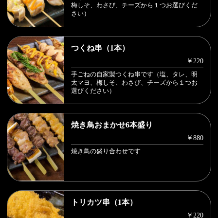
梅しそ、わさび、チーズから１つお選びくだ
さい）
つくね串（1本）
￥220
手ごねの自家製つくね串です（塩、タレ、明
太マヨ、梅しそ、わさび、チーズから１つお
選びください）
焼き鳥おまかせ6本盛り
￥880
焼き鳥の盛り合わせです
トリカツ串（1本）
￥220