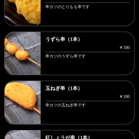
串カツのとりもも串です
うずら串（1本）
￥180
串カツのうずら串です
玉ねぎ串（1本）
￥180
串カツの玉ねぎ串です
紅しょうが串（1本）