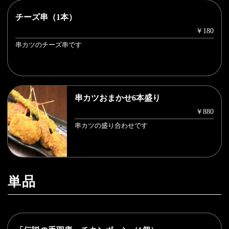
チーズ串（1本）
￥180
串カツのチーズ串です
串カツおまかせ6本盛り
￥880
串カツの盛り合わせです
単品