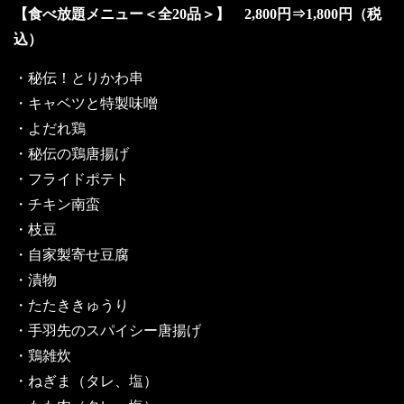
【食べ放題メニュー＜全20品＞】 2,800円⇒1,800円（税
込）
・秘伝！とりかわ串
・キャベツと特製味噌
・よだれ鶏
・秘伝の鶏唐揚げ
・フライドポテト
・チキン南蛮
・枝豆
・自家製寄せ豆腐
・漬物
・たたききゅうり
・手羽先のスパイシー唐揚げ
・鶏雑炊
・ねぎま（タレ、塩）