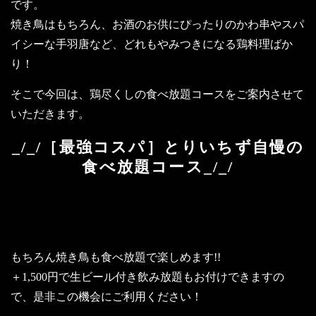
です。
焼き鳥はもちろん、お酒のお供にぴったりのかわ串やスパ
イシーな手羽唐など、どれもやみつきになる鶏料理ばか
り！
そこで今回は、鶏尽くしの食べ放題コースをご案内させて
いただきます。
_/_/［最強コスパ］とりいちず自慢の
食べ放題コース_/_/
～人気の唐揚げやチキン南蛮、よだれ
鶏も食べ放題～
もちろん焼き鳥も食べ放題で楽しめます!!
＋1,500円で生ビール付き飲み放題もお付けできますの
で、是非この機会にご利用ください！