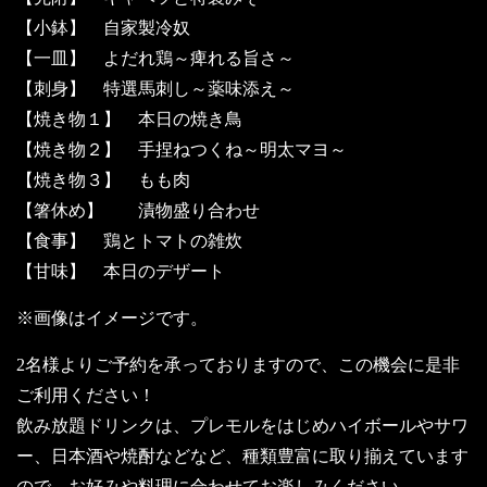
【小鉢】 自家製冷奴
【一皿】 よだれ鶏～痺れる旨さ～
【刺身】 特選馬刺し～薬味添え～
【焼き物１】 本日の焼き鳥
【焼き物２】 手捏ねつくね～明太マヨ～
【焼き物３】 もも肉
【箸休め】 漬物盛り合わせ
【食事】 鶏とトマトの雑炊
【甘味】 本日のデザート
※画像はイメージです。
2名様よりご予約を承っておりますので、この機会に是非
ご利用ください！
飲み放題ドリンクは、プレモルをはじめハイボールやサワ
ー、日本酒や焼酎などなど、種類豊富に取り揃えています
ので、お好みや料理に合わせてお楽しみください。