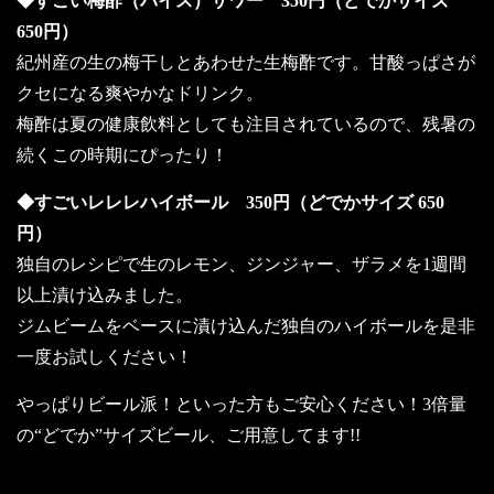
◆すごい梅酢（バイス）サワー 350円（どでかサイズ
650円）
紀州産の生の梅干しとあわせた生梅酢です。甘酸っぱさが
クセになる爽やかなドリンク。
梅酢は夏の健康飲料としても注目されているので、残暑の
続くこの時期にぴったり！
◆すごいレレレハイボール 350円（どでかサイズ 650
円）
独自のレシピで生のレモン、ジンジャー、ザラメを1週間
以上漬け込みました。
ジムビームをベースに漬け込んだ独自のハイボールを是非
一度お試しください！
やっぱりビール派！といった方もご安心ください！3倍量
の“どでか”サイズビール、ご用意してます!!