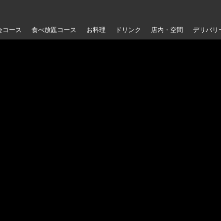
会コース
食べ放題コース
お料理
ドリンク
店内・空間
デリバリ